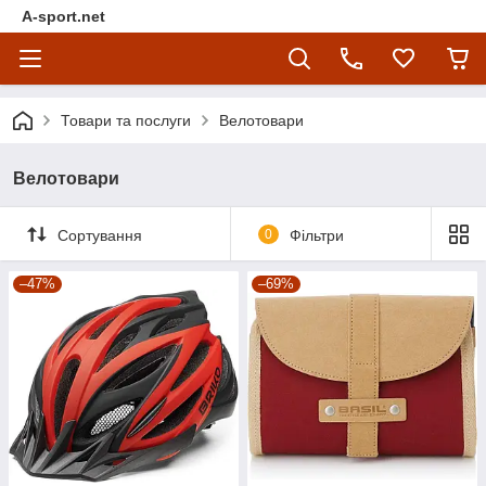
A-sport.net
Товари та послуги
Велотовари
Велотовари
Сортування
0
Фільтри
–47%
–69%