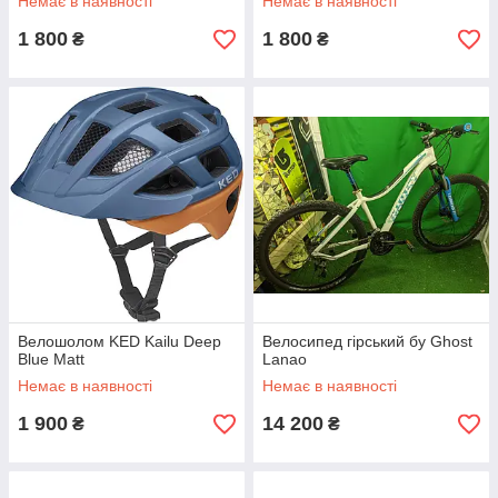
Немає в наявності
Немає в наявності
1 800
1 800
₴
₴
Велошолом KED Kailu Deep
Велосипед гірський бу Ghost
Blue Matt
Lanao
Немає в наявності
Немає в наявності
1 900
14 200
₴
₴