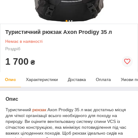
Туристичний рюкзак Axon Prodigy 35 л
Немає в наявності
Роздріб
1 700
₴
Опис
Характеристики
Доставка
Оплата
Умови п
Опис
Туристичний
рюкзак
Axon Prodigy 35 л має достатньо місця
для чіткої організації всього необхідного для походу на
природу. Ви оціните вентильовану систему спини VCS із
сітчастою конструкцією, яка мінімізує потовиділення під час
важких цілоденних походів. Щоб рюкзак ідеально сидів на