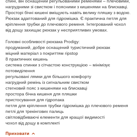
спині, він оснащений регульованими ременями – плечовими,
нагрудними зі свистком і поясними з кишенями на блискавці.
Просторі бічні кишені вміщують навіть велику пляшку з водою.
Рюкзак адаптований для гідромішка. Є практична петля для
кріплення трубки до плечового ременя. Інтегрований чохол
від дощу захищає рюкзак у несприятливих умовах.
Головні особливості рюкзака Prodigy:
продуманий, добре оснащений туристичний рюкзак
міцний матеріал з покриттям ripstop
8 практичних кишень
система спинки з сітчастою конструкцією – мінімізує
потовиділення
регульовані лямки для більшого комфорту
нагрудний ремінь із сигнальним свистком
стегновий пояс з кишенями на блискавці
простора бічна кишеня для пляшки
пристосування для гідропака
петля для кріплення трубки гідромішка до плечового ременя
петлі для трекінгових палиць
світловідбиваючі елементи для кращої видимості
чохол від дощу в комплекті
Приховати