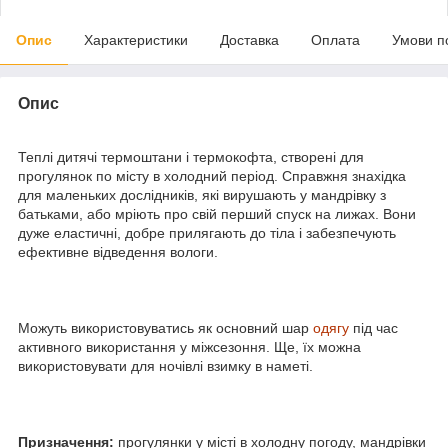
Опис
Характеристики
Доставка
Оплата
Умови п
Опис
Теплі дитячі термоштани і термокофта, створені для
прогулянок по місту в холодний період. Справжня знахідка
для маленьких дослідників, які вирушають у мандрівку з
батьками, або мріють про свій перший спуск на лижах. Вони
дуже еластичні, добре прилягають до тіла і забезпечують
ефективне відведення вологи.
Можуть використовуватись як основний шар
одягу
під час
активного використання у міжсезоння. Ще, їх можна
використовувати для ночівлі взимку в наметі.
Призначення:
прогулянки у місті в холодну погоду, мандрівки