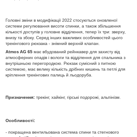
Головні зміни в модифікації 2022 стосуються оновленої
системи регулювання висоти спинки, а також збільшення
кількості доступів у головне відділення, тепер їх три: зверху,
внизу та збоку. Серед інших важливих особливостей цього
трекінгового рюкзака - знімний верхній клапан.
Atmos AG 65
має вбудований рейнкавер для захисту від
атмосферних опадів і вологи та відділення для спальника з
внутрішньою перегородкою. Рюкзак сумісний з питною
системою, має велику кількість дрібних кишень та петлі для
кріплення трекінгових палиць й льодоруба.
Призначення:
трекінг, хайкінг, гірські подорожі, альпінізм.
Особливості:
- покращена вентильована система спини та стегнового