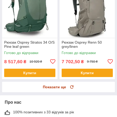
Рюкзак Osprey Stratos 34 O/S
Рюкзак Osprey Renn 50
Pine leaf green
grey/linen
Готово до відправки
Готово до відправки
8 517,60
7 702,50
₴
₴
10 920 ₴
9 750 ₴
Купити
Купити
Показати ще
Про нас
100% позитивних з 33 відгуків за рік