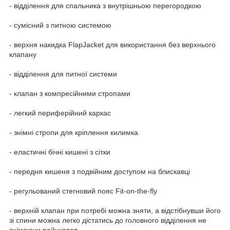
- відділення для спальника з внутрішньою перегородкою
- сумісний з питною системою
- верхня накидка FlapJacket для використання без верхнього
клапану
- відділення для питної системи
- клапан з компресійними стропами
- легкий периферійний каркас
- знімні стропи для кріплення килимка
- еластичні бічні кишені з сітки
- передня кишеня з подвійним доступом на блискавці
- регульований стегновий пояс Fit-on-the-fly
- верхній клапан при потребі можна зняти, а відстібнувши його
зі спини можна легко дістатись до головного відділення не
знімаючи рейнкавер