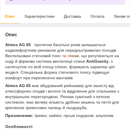
Опис
Характеристики
Доставка
Оплата
Умови п
Опис
Atmos AG 65
протягом багатьох років залишається
надкомфортним рюкзаком для середньотривалих походів.
Вентильовані стегновий поя
с та лям
ки, що регулюються на
ходу й фірмова система вентиляції спини
AntiGravity
, з
натягнутою по всій площі сіткою, формують характер цієї
моделі. Спеціальна форма стегнового поясу підвищує
комфорт при перенесенні вантажів.
Atmos AG 65
має вбудований рейнкавер для захисту від
атмосферних опадів і вологи та відділення для спальника з
внутрішньою перегородкою. Рюкзак сумісний з питною
системою, має велику кількість дрібних кишень та петлі для
кріплення трекінгових палиць й льодоруба.
Призначення:
трекінг, хайкінг, гірські подорожі, альпінізм.
Особливості: