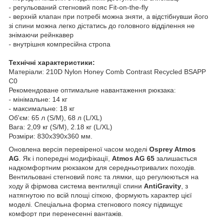
- регульований стегновий пояс Fit-on-the-fly
- верхній клапан при потребі можна зняти, а відстібнувши його
зі спини можна легко дістатись до головного відділення не
знімаючи рейнкавер
- внутрішня компресійна стропа
Технічні характеристики:
Матеріали: 210D Nylon Honey Comb Contrast Recycled BSAPP
C0
Рекомендоване оптимальне навантаження рюкзака:
- мінімальне: 14 кг
- максимальне: 18 кг
Об'єм: 65 л (S/M), 68 л (L/XL)
Вага: 2,09 кг (S/M), 2.18 кг (L/XL)
Розміри: 830x390x360 мм.
Оновлена версія перевіреної часом моделі
Osprey Atmos
AG
. Як і попередні модифікації,
Atmos AG 65
залишається
надкомфортним рюкзаком для середньотривалих походів.
Вентильовані стегновий пояс та лямки, що регулюються на
ходу й фірмова система вентиляції спини
AntiGravity
, з
натягнутою по всій площі сіткою, формують характер цієї
моделі. Спеціальна форма стегнового поясу підвищує
комфорт при перенесенні вантажів.