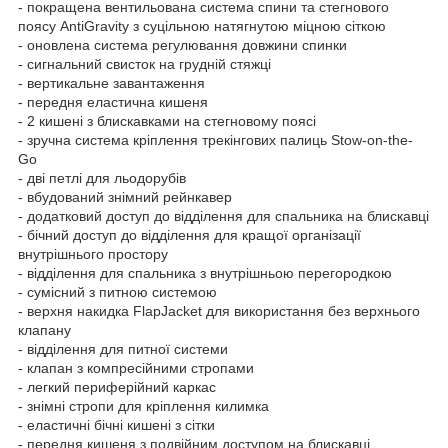
- покращена вентильована система спини та стегнового
поясу AntiGravity з суцільною натягнутою міцною сіткою
- оновлена система регулювання довжини спинки
- сигнальний свисток на грудній стяжці
- вертикальне завантаження
- передня еластична кишеня
- 2 кишені з блискавками на стегновому поясі
- зручна система кріплення трекінгових палиць Stow-on-the-
Go
- дві петлі для льодорубів
- вбудований знімний рейнкавер
- додатковий доступ до відділення для спальника на блискавці
- бічний доступ до відділення для кращої організації
внутрішнього простору
- відділення для спальника з внутрішньою перегородкою
- сумісний з питною системою
- верхня накидка FlapJacket для використання без верхнього
клапану
- відділення для питної системи
- клапан з компресійними стропами
- легкий периферійний каркас
- знімні стропи для кріплення килимка
- еластичні бічні кишені з сітки
- передня кишеня з подвійним доступом на блискавці