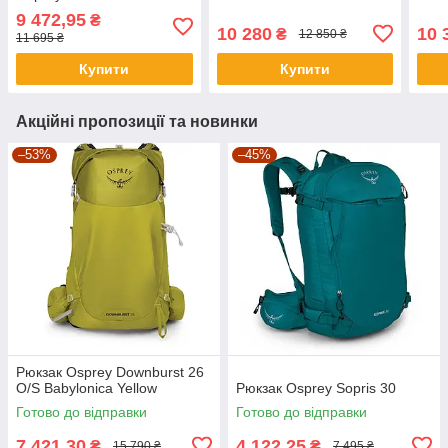
9 472,95
₴
10 280
10 
₴
12 850 ₴
11 695 ₴
Купити
Купити
Акційні пропозиції та новинки
–53%
–45%
Рюкзак Osprey Downburst 26
O/S Babylonica Yellow
Рюкзак Osprey Sopris 30
Готово до відправки
Готово до відправки
7 421,30
4 122,25
₴
₴
15 790 ₴
7 495 ₴