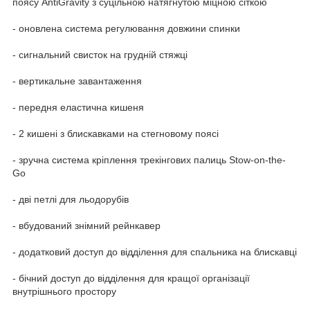
поясу AntiGravity з суцільною натягнутою міцною сіткою
- оновлена система регулювання довжини спинки
- сигнальний свисток на грудній стяжці
- вертикальне завантаження
- передня еластична кишеня
- 2 кишені з блискавками на стегновому поясі
- зручна система кріплення трекінгових палиць Stow-on-the-
Go
- дві петлі для льодорубів
- вбудований знімний рейнкавер
- додатковий доступ до відділення для спальника на блискавці
- бічний доступ до відділення для кращої організації
внутрішнього простору