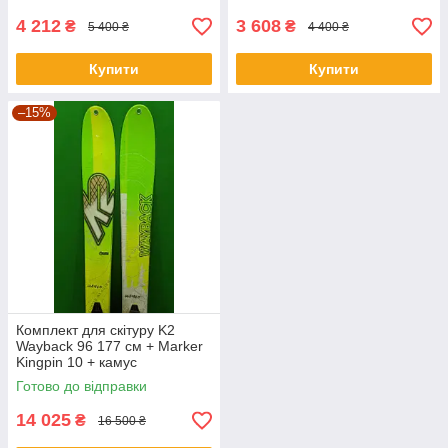
4 212
3 608
₴
₴
5 400 ₴
4 400 ₴
Купити
Купити
–15%
Комплект для скітуру K2
Wayback 96 177 см + Marker
Kingpin 10 + камус
Готово до відправки
14 025
₴
16 500 ₴