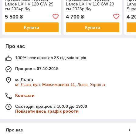
Lange LX HV 120 GW 29
Lange LX HV 110 GW 29
Lang
см 2024p б/у
см 2023p б/у
Supe
5 500
4 700
4 2
₴
₴
Купити
Купити
Про нас
100% позитивних з 33 відгуків за рік
Працює з 07.10.2015
м. Львів
м. Львів, вул. Максимовича 11, Львів, Україна
Контакти
Сьогодні працює з 10:00 до 19:00
Показати весь графік роботи
Про нас