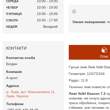
10:00
19:00
СЕРЕДА
10:00
19:00
ЧЕТВЕР
10:00
19:00
ПʼЯТНИЦЯ
10:00
17:00
СУБОТА
п
Вихідний
НЕДІЛЯ
КОНТАКТИ
Опис
Богдан
Гірські лижі Лижі Volkl D
Геометрія; 123/72/104
A-sport
Радіус: 11.8
Технічно лижі повністю сп
м. Львів, вул. Максимовича 11,
Лижі Volkl Deacon 7.2
пр
Львів, Україна
новачків, які хочуть вдос
траса оброблена, покрит
стійкими, але легкими та