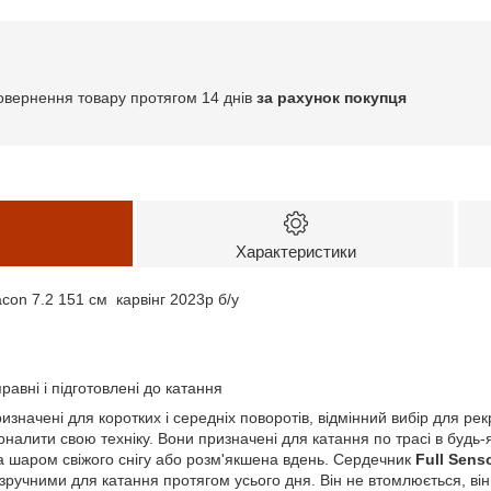
овернення товару протягом 14 днів
за рахунок покупця
Характеристики
eacon 7.2 151 см карвінг 2023р б/у
равні і підготовлені до катання
изначені для коротких і середніх поворотів, відмінний вибір для рек
коналити свою техніку. Вони призначені для катання по трасі в будь-
а шаром свіжого снігу або розм'якшена вдень. Сердечник
Full Sens
 зручними для катання протягом усього дня. Він не втомлюється, він