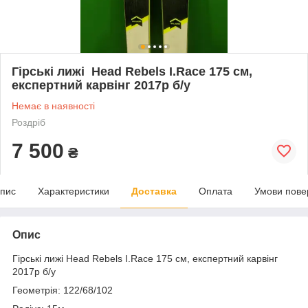
Гірські лижі Head Rebels I.Race 175 см,
експертний карвінг 2017р б/у
Немає в наявності
Роздріб
7 500
₴
пис
Характеристики
Доставка
Оплата
Умови пове
Опис
Гірські лижі Head Rebels I.Race 175 см, експертний карвінг
2017р б/у
Геометрія: 122/68/102