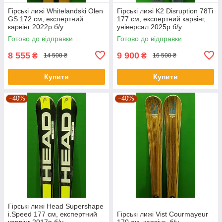
Гірські лижі Whitelandski Olen
Гірські лижі K2 Disruption 78Ti
GS 172 см, експертний
177 см, експертний карвінг,
карвінг 2022р б/у
універсал 2025р б/у
Готово до відправки
Готово до відправки
8 555
9 900
₴
₴
14 500 ₴
16 500 ₴
Купити
Купити
–40%
–40%
Гірські лижі Head Supershape
i.Speed 177 см, експертний
Гірські лижі Vist Courmayeur
карвінг 2017р б/у
170 см, карвінг б/у