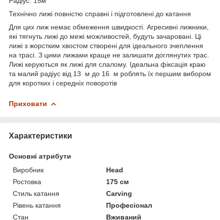
Радіус: 15м
Технічно лижі повністю справні і підготовлені до катання
Для цих лиж немає обмеження швидкості. Агресивні лижники,
які тягнуть лижі до межі можливостей, будуть зачаровані. Ці
лижі з жорстким хвостом створені для ідеального зчеплення
на трасі. З цими лижами краще не залишати доглянутих трас.
Лижі керуються як лижі для слалому. Ідеальна фіксація краю
та малий радіус від 13 м до 16 м роблять їх першим вибором
для коротких і середніх поворотів
Приховати
Характеристики
Основні атрибути
Виробник
Head
Ростовка
175 см
Стиль катання
Carving
Рівень катання
Професіонал
Стан
Вживаний