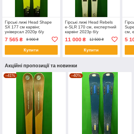
Гірські лижі Head Shape
Гірські лижі Head Rebels
Гірс
SX 177 см карвінг,
e-SLR 170 см, експертний
Supe
універсал 2020р б/у
карвінг 2023р б/у
см, 
2017
7 565
11 000
5 1
₴
₴
8 900 ₴
12 500 ₴
Купити
Купити
Акційні пропозиції та новинки
–41%
–40%