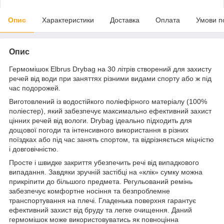
Опис
Характеристики
Доставка
Оплата
Умови п
Опис
Гермомішок Elbrus Drybag на 30 літрів створений для захисту
речей від води при заняттях різними видами спорту або ж під
час подорожей.
Виготовлений із водостійкого поліефірного матеріалу (100%
поліестер), який забезпечує максимально ефективний захист
цінних речей від вологи. Drybag ідеально підходить для
дощової погоди та інтенсивного використання в різних
поїздках або під час занять спортом, та відрізняється міцністю
і довговічністю.
Просте і швидке закриття убезпечить речі від випадкового
випадання. Завдяки зручній застібці на «клік» сумку можна
прикріпити до більшого предмета. Регульований ремінь
забезпечує комфортне носіння та безпроблемне
транспортування на плечі. Гладенька поверхня гарантує
ефективний захист від бруду та легке очищення. Даний
гермомішок може використовуватись як повноцінна