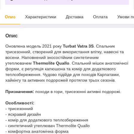
Опис
Характеристики
Доставка
Оплата
Умови п
Опис
Оновлена модель 2021 року
Turbat Vatra 3S
. Спальник
трисезонний, створений для використання влітку, навесні та
восени. Наповнений зносостійким синтетичним
утеплювачем
Thermolite Quallo
. Спальний мішок анатомічної
форми, є регуляція капюшона та комір для додаткового
теплозбереження. Чудово підійде для походів Карпатами,
хайкінгу та активних подорожей протягом трьох сезонів.
Призначення:
походи в гори, трисезонні активні подорожі.
Особливості:
- трисезонний
- яскравий дизайн
- комір для додаткового теплозбереження
- синтетичний утеплювач Thermolite Quallo
- комфортна анатомічна форма