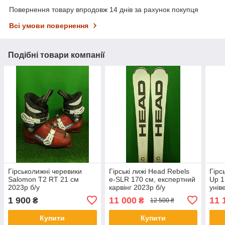
Повернення товару впродовж 14 днів за рахунок покупця
Всі умови повернення
Подібні товари компанії
Гірськолижні черевики
Гірські лижі Head Rebels
Гірс
Salomon T2 RT 21 см
e-SLR 170 см, експертний
Up 1
2023p б/у
карвінг 2023р б/у
унів
1 900
11 000
11 
₴
₴
12 500 ₴
Купити
Купити