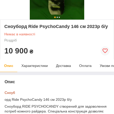
Сноуборд Ride PsychoCandy 146 см 2023p б/у
Немає в наявності
Роздріб
10 900
₴
Опис
Характеристики
Доставка
Оплата
Умови п
Опис
Сноуб
орд Ride PsychoCandy 146 см 2023p б/у
Сноуборд RIDE PSYCHOCANDY створений для задоволення
потреб кожного райдера. Спеціальна конструкція дозволяє