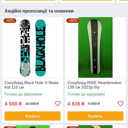
Акційні пропозиції та новинки
–60%
–48%
Сноуборд Black Hole V-Skate
Сноуборд RIDE Heartbreaker
Kid 110 см
139 см 2023p б/у
Готово до відправки
Готово до відправки
4 080
4 836
₴
₴
10 200 ₴
9 300 ₴
Купити
Купити