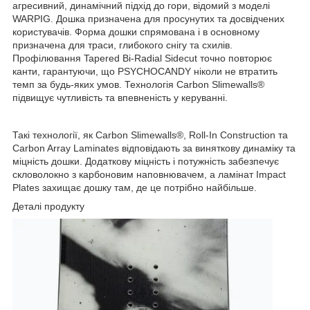
агресивний, динамічний підхід до гори, відомий з моделі
WARPIG. Дошка призначена для просунутих та досвідчених
користувачів. Форма дошки спрямована і в основному
призначена для траси, глибокого снігу та схилів.
Профілювання Tapered Bi-Radial Sidecut точно повторює
канти, гарантуючи, що PSYCHOCANDY ніколи не втратить
темп за будь-яких умов. Технологія Carbon Slimewalls®
підвищує чутливість та впевненість у керуванні.
Такі технології, як Carbon Slimewalls®, Roll-In Construction та
Carbon Array Laminates відповідають за виняткову динаміку та
міцність дошки. Додаткову міцність і потужність забезпечує
скловолокно з карбоновим наповнювачем, а ламінат Impact
Plates захищає дошку там, де це потрібно найбільше.
Деталі продукту