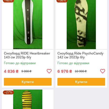
–48%
–36%
Сноуборд RIDE Heartbreaker
Сноуборд Ride PsychoCandy
143 см 2023p б/у
142 см 2023p б/у
Готово до відправки
Готово до відправки
4 836
6 976
₴
₴
9 300 ₴
10 900 ₴
Купити
Купити
–27%