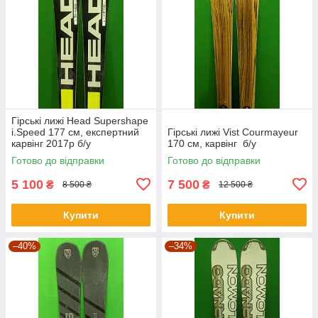
Гірські лижі Head Supershape
i.Speed 177 см, експертний
Гірські лижі Vist Courmayeur
карвінг 2017р б/у
170 см, карвінг б/у
Готово до відправки
Готово до відправки
5 100
7 500
₴
₴
8 500 ₴
12 500 ₴
Купити
Купити
–40%
–34%