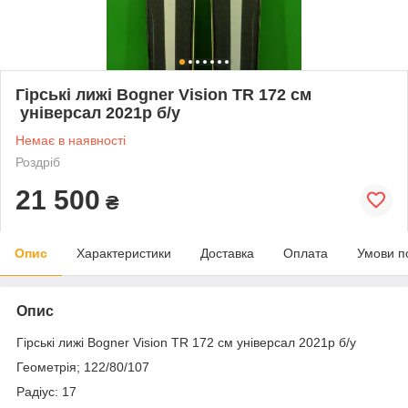
Гірські лижі Bogner Vision TR 172 см
універсал 2021р б/у
Немає в наявності
Роздріб
21 500
₴
Опис
Характеристики
Доставка
Оплата
Умови п
Опис
Гірські лижі Bogner Vision TR 172 см універсал 2021р б/у
Геометрія; 122/80/107
Радіус: 17