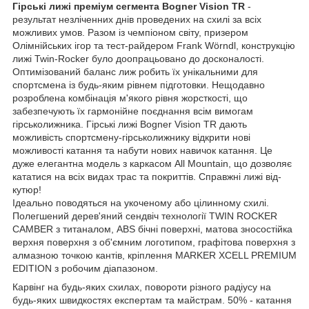
Гірські лижі преміум сегмента Bogner Vision TR
-
результат незліченних днів проведених на схилі за всіх
можливих умов. Разом із чемпіоном світу, призером
Олімнійських ігор та тест-райдером Frank Wörndl, конструкцію
лижі Twin-Rocker було доопрацьовано до досконалості.
Оптимізований баланс лиж робить їх унікальними для
спортсмена із будь-яким рівнем підготовки. Нещодавно
розроблена комбінація м'якого рівня жорсткості, що
забезпечують їх гармонійне поєднання всім вимогам
гірськолижника. Гірські лижі Bogner Vision TR дають
можливість спортсмену-гірськолижнику відкрити нові
можливості катання та набути нових навичок катання. Це
дуже елегантна модель з каркасом All Mountain, що дозволяє
кататися на всіх видах трас та покриттів. Справжні лижі від-
кутюр!
Ідеально поводяться на укоченому або цілинному схилі.
Полегшений дерев'яний сендвіч технології TWIN ROCKER
CAMBER з титаналом, ABS бічні поверхні, матова зносостійка
верхня поверхня з об'ємним логотипом, графітова поверхня з
алмазною точкою кантів, кріплення MARKER XCELL PREMIUM
EDITION з робочим діапазоном.
Карвінг на будь-яких схилах, повороти різного радіусу на
будь-яких швидкостях експертам та майстрам. 50% - катання