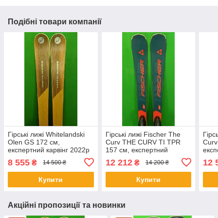
Подібні товари компанії
Гірські лижі Whitelandski
Гірські лижі Fischer The
Гірс
Olen GS 172 см,
Curv THE CURV TI TPR
Curv
експертний карвінг 2022р
157 см, експертний
експ
б/у
карвінг, універсал 2024р б/
унів
8 555
12 212
12 
₴
₴
14 500 ₴
14 200 ₴
у
Купити
Купити
Акційні пропозиції та новинки