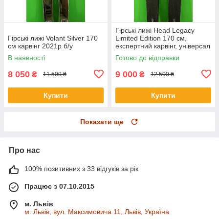
Гірські лижі Head Legacy
Гірські лижі Volant Silver 170
Limited Edition 170 см,
см карвінг 2021p б/у
експертний карвінг, універсал
2019р б/у
В наявності
Готово до відправки
8 050
9 000
₴
₴
11 500 ₴
12 500 ₴
Купити
Купити
Показати ще
Про нас
100% позитивних з 33 відгуків за рік
Працює з 07.10.2015
м. Львів
м. Львів, вул. Максимовича 11, Львів, Україна