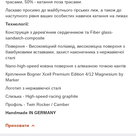
трасами, 50% - катання поза трасами.
Ласкаво просимо до майбутнього гірських лиж, а також до
наступного рівня ваших особистих навичок катання на лижах
Технології:
Конструкція з дерев'яним сердечником та Fiber glass-
sandwich-composite
Поверхня - Високоміцний поліамід, високоміцна поверхня з
бамбуковими вставками, захист наконечника з нержавіючої
сталі
Nano-high-speed ковзна поверхня з алмазною точкою кантів
Кріплення Bogner Xcell Premium Edition 4/12 Magnesium by
Marker
Логотип з нержавіючої сталі
Слизька - High-speed-racing graphite
Профіль - Twin Rocker / Camber
Handmade IN GERMANY
Приховати