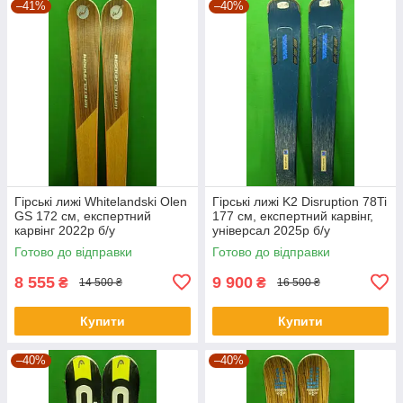
–41%
–40%
Гірські лижі Whitelandski Olen
Гірські лижі K2 Disruption 78Ti
GS 172 см, експертний
177 см, експертний карвінг,
карвінг 2022р б/у
універсал 2025р б/у
Готово до відправки
Готово до відправки
8 555
9 900
₴
₴
14 500 ₴
16 500 ₴
Купити
Купити
–40%
–40%