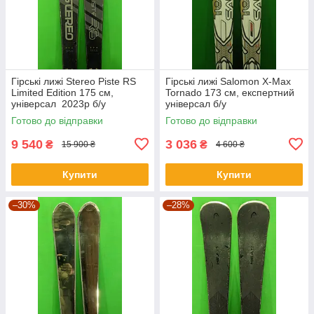
Гірські лижі Stereo Piste RS
Гірські лижі Salomon X-Max
Limited Edition 175 см,
Tornado 173 см, експертний
універсал 2023р б/у
універсал б/у
Готово до відправки
Готово до відправки
9 540
3 036
₴
₴
15 900 ₴
4 600 ₴
Купити
Купити
–30%
–28%