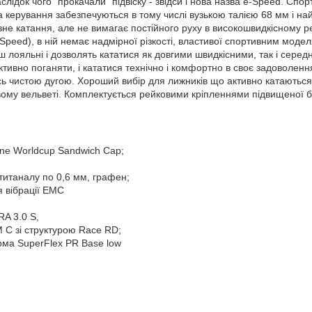
слідок чого "прокачали" підвіску - звідси і нова назва e-Speed. Спо
рота керування забезпечуються в тому числі вузькою талією 68 мм і н
вне катання, але не вимагає постійного руху в високошвидкісному ре
peed), в ній немає надмірної різкості, властивої спортивним моделя
ьш лояльні і дозволять кататися як довгими швидкісними, так і сере
активно поганяти, і кататися технічно і комфортно в своє задоволенн
 чистою дугою. Хороший вибір для лижників що активно катаються, 
вому вельветі. Комплектується рейковими кріпленнями підвищеної 
ene Worldcup Sandwich Cap;
титаналу по 0,6 мм, графен;
 вібрації EMC
A 3.0 S,
 C зі структурою Race RD;
ма SuperFlex PR Base low