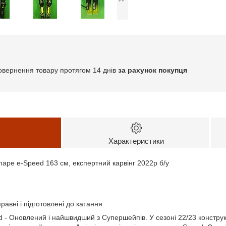
овернення товару протягом 14 днів
за рахунок покупця
Характеристики
hape e-Speed 163 см, експертний карвінг 2022р б/у
равні і підготовлені до катання
 - Оновлений і найшвидший з Супершейпів. У сезоні 22/23 констру