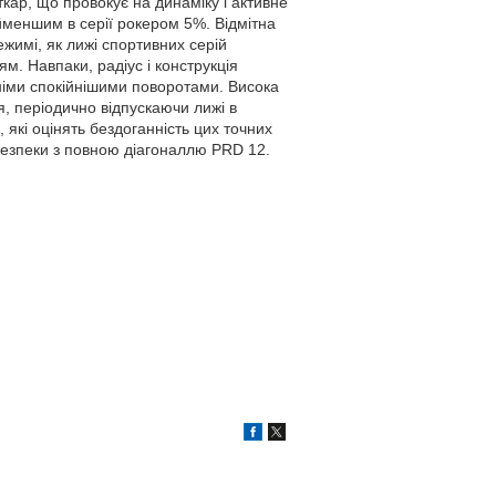
рткар, що провокує на динаміку і активне
айменшим в серії рокером 5%. Відмітна
жимі, як лижі спортивних серій
м. Навпаки, радіус і конструкція
дніми спокійнішими поворотами. Висока
я, періодично відпускаючи лижі в
які оцінять бездоганність цих точних
безпеки з повною діагоналлю PRD 12.