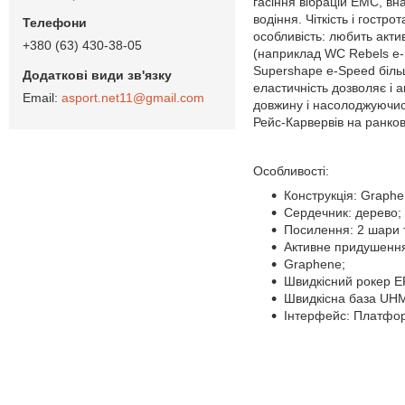
гасіння вібрацій EMC, вна
водіння. Чіткість і гост
особливість: любить акти
+380 (63) 430-38-05
(наприклад WC Rebels e-S
Supershape e-Speed ​​біл
еластичність дозволяє і 
asport.net11@gmail.com
довжину і насолоджуючись
Рейс-Карвервів на ранко
Особливості:
Конструкція: Graph
Сердечник: дерево;
Посилення: 2 шари 
Активне придушення
Graphene;
Швидкісний рокер ER
Швидкісна база UHM
Інтерфейс: Платфор