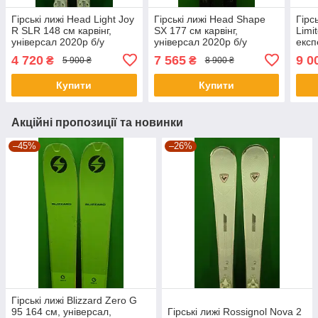
Гірські лижі Head Light Joy
Гірські лижі Head Shape
Гірс
R SLR 148 см карвінг,
SX 177 см карвінг,
Limi
універсал 2020р б/у
універсал 2020р б/у
експ
унів
4 720
7 565
9 0
₴
₴
5 900 ₴
8 900 ₴
Купити
Купити
Акційні пропозиції та новинки
–45%
–26%
Гірські лижі Blizzard Zero G
95 164 см, універсал,
Гірські лижі Rossignol Nova 2