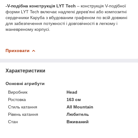
-V-подібна конструкція LYT Tech
– конструкція V-подібної
форми LYT Tech включає надлегкі дерев'яні або композитні
сердечники Каруба з вбудованим графеном по всій довжині
для забезпечення потужності і довговічності в легкому і
маневреному корпусі.
Приховати
Характеристики
Основні атрибути
Виробник
Head
Ростовка
163 см
Стиль катання
All Mountain
Рівень катання
Любитель
Стан
Вживаний