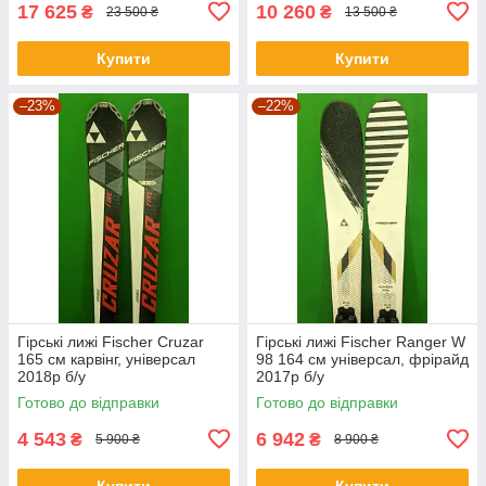
17 625
10 260
₴
₴
23 500 ₴
13 500 ₴
Купити
Купити
–23%
–22%
Гірські лижі Fischer Cruzar
Гірські лижі Fischer Ranger W
165 см карвінг, універсал
98 164 см універсал, фрірайд
2018р б/у
2017р б/у
Готово до відправки
Готово до відправки
4 543
6 942
₴
₴
5 900 ₴
8 900 ₴
Купити
Купити