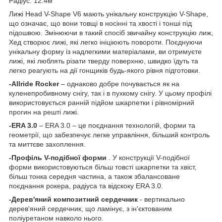
Радіус: 12.4м
Лижі Head V-Shape V6 мають унікальну конструкцію V-Shape,
що означає, що вони товщі в носінні та хвості і тонші під
підошвою. Змінюючи в такий спосіб звичайну конструкцію лиж,
Хед створює лижі, які легко ініціюють повороти. Поєднуючи
унікальну форму із надлегкими матеріалами, ви отримуєте
лижі, які люблять різати тверду поверхню, швидко їдуть та
легко реагують на дії гонщиків будь-якого рівня підготовки.
-Allride Rocker
– однаково добре почувається як на
куленепробивному снігу, так і в пухкому снігу. У цьому профілі
використовується ранній підйом шкарпетки і рівномірний
прогин на решті лижі.
-ERA 3.0
– ERA 3.0 – це поєднання технологій, форми та
геометрії, що забезпечує легке управління, більший контроль
та миттєве захоплення.
-Профіль V-подібної форми
. У конструкції V-подібної
форми використовуються більш товсті шкарпетки та хвіст,
більш тонка середня частина, а також збалансоване
поєднання рокера, радіуса та відскоку ERA 3.0.
-Дерев'яний композитний сердечник
- вертикально
дерев'яний сердечник, що ламінує, з ін'єктованим
поліуретаном навколо нього.