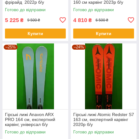
фрірайд 2022р б/у
160 см карвінг 2023р б/у
Готово до відправки
Готово до відправки
5 225
4 810
₴
₴
9 500 ₴
6 500 ₴
Купити
Купити
–25%
–24%
Гірські лижі Anavon ARX
Гірські лижі Atomic Redster S7
PRO 164 см, експертний
163 см, експертний карвінг
карвінг, універсал б/у
2020р б/у
Готово до відправки
Готово до відправки