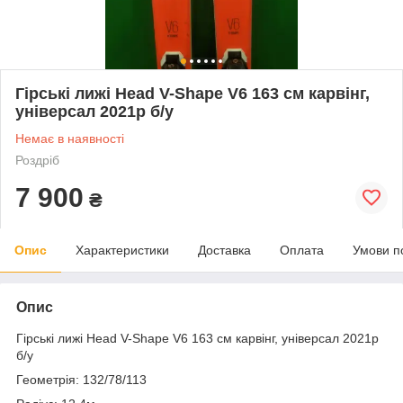
Гірські лижі Head V-Shape V6 163 см карвінг,
універсал 2021р б/у
Немає в наявності
Роздріб
7 900
₴
Опис
Характеристики
Доставка
Оплата
Умови п
Опис
Гірські лижі Head V-Shape V6 163 см карвінг, універсал 2021р
б/у
Геометрія: 132/78/113