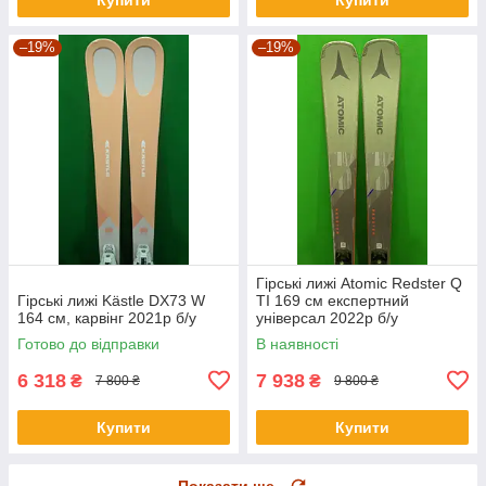
–19%
–19%
Гірські лижі Atomic Redster Q
Гірські лижі Kästle DX73 W
TI 169 см експертний
164 см, карвінг 2021р б/у
універсал 2022р б/у
Готово до відправки
В наявності
6 318
7 938
₴
₴
7 800 ₴
9 800 ₴
Купити
Купити
Показати ще