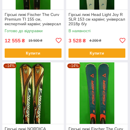
Гірські лижі Fischer The Curv
Гірські лижі Head Light Joy R
Premium TI 155 см,
SLR 153 см карвінг, універсал
експертний карвінг, універсал
2018р б/у
2025р б/у
Готово до відправки
В наявності
12 555
3 528
₴
₴
15 500 ₴
4 200 ₴
Купити
Купити
–14%
–14%
Гірські лижі NORDICA
Гірські лижі Fischer The Curv