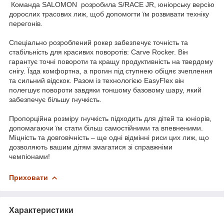
Команда SALOMON розробила S/RACE JR, юніорську версію
дорослих трасових лиж, щоб допомогти їм розвивати техніку
перегонів.
Спеціально розроблений рокер забезпечує точність та
стабільність для красивих поворотів: Carve Rocker. Він
гарантує точні повороти та кращу продуктивність на твердому
снігу. Їзда комфортна, а прогин під ступнею обіцяє зчеплення
та сильний відскок. Разом із технологією EasyFlex він
полегшує повороти завдяки тоншому базовому шару, який
забезпечує більшу гнучкість.
Пропорційна розміру гнучкість підходить для дітей та юніорів,
допомагаючи їм стати більш самостійними та впевненими.
Міцність та довговічність – ще одні відмінні риси цих лиж, що
дозволяють вашим дітям змагатися зі справжніми
чемпіонами!
Приховати
Характеристики