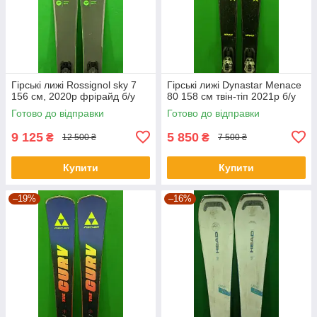
Гірські лижі Rossignol sky 7
Гірські лижі Dynastar Menace
156 см, 2020p фрірайд б/у
80 158 см твін-тіп 2021р б/у
Готово до відправки
Готово до відправки
9 125
5 850
₴
₴
12 500 ₴
7 500 ₴
Купити
Купити
–19%
–16%