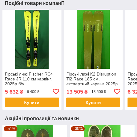
Подібні товари компанії
Гірські лижі Fischer RC4
Гірські лижі K2 Disruption
Гірс
Race JR 110 см карвінг,
Ti2 Race 185 см,
Race
2025p б/у
експертний карвінг 2025р
2025
б/у
5 632
13 505
6 3
₴
₴
6 400 ₴
18 500 ₴
Купити
Купити
Акційні пропозиції та новинки
–51%
–30%