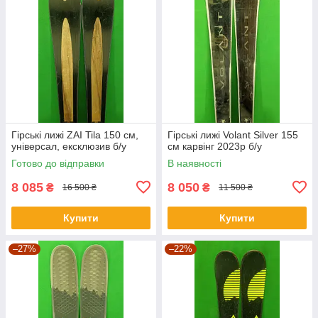
Гірські лижі ZAI Tila 150 см,
Гірські лижі Volant Silver 155
універсал, ексклюзив б/у
см карвінг 2023p б/у
Готово до відправки
В наявності
8 085
8 050
₴
₴
16 500 ₴
11 500 ₴
Купити
Купити
–27%
–22%