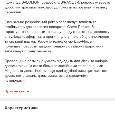
Команда SALOMON розробила S/RACE JR, юніорську версію
дорослих трасових лиж, щоб допомогти їм розвивати техніку
перегонів.
Спеціально розроблений рокер забезпечує точність та
стабільність для красивих поворотів: Carve Rocker. Він
гарантує точні повороти та кращу продуктивність на твердому
снігу. Їзда комфортна, а прогин під ступнею обіцяє зчеплення
та сильний відскок. Разом із технологією EasyFlex він
полегшує повороти завдяки тоншому базовому шару, який
забезпечує більшу гнучкість.
Пропорційна розміру гнучкість підходить для дітей та юніорів,
допомагаючи їм стати більш самостійними та впевненими.
Міцність та довговічність – ще одні відмінні риси цих лиж, що
дозволяють вашим дітям змагатися зі справжніми
чемпіонами!
Приховати
Характеристики