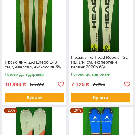
Гірські лижі Head Rebels i.SL
Гірські лижі ZAI Enedo 148
RD 144 см, експертний
см, універсал, ексклюзив б/у
карвінг 2020р б/у
Готово до відправки
Готово до відправки
10 890
7 125
₴
₴
16 500 ₴
9 500 ₴
Купити
Купити
–20%
–20%