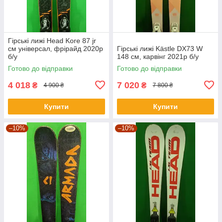
Гірські лижі Head Kore 87 jr
см універсал, фрірайд 2020p
Гірські лижі Kästle DX73 W
б/у
148 см, карвінг 2021р б/у
Готово до відправки
Готово до відправки
4 018
7 020
₴
₴
4 900 ₴
7 800 ₴
Купити
Купити
–10%
–10%