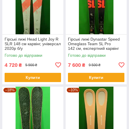
Гірські лижі Head Light Joy R
Гірські лижі Dynastar Speed ​​
SLR 148 см карвінг, універсал
Omeglass Team SL Pro
2020р б/у
142 см, експертний карвінг
2023р б/у
Готово до відправки
Готово до відправки
4 720
7 600
₴
₴
5 900 ₴
9 500 ₴
Купити
Купити
–18%
–10%