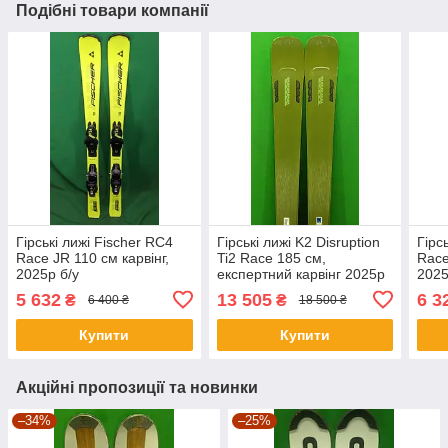
Подібні товари компанії
Гірські лижі Fischer RC4
Гірські лижі K2 Disruption
Гірс
Race JR 110 см карвінг,
Ti2 Race 185 см,
Race
2025p б/у
експертний карвінг 2025р
2025
б/у
5 632
13 505
6 3
₴
₴
6 400 ₴
18 500 ₴
Купити
Купити
Акційні пропозиції та новинки
–34%
–25%