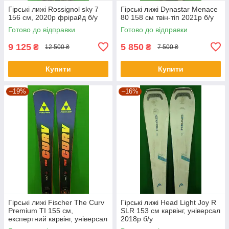
Гірські лижі Rossignol sky 7
Гірські лижі Dynastar Menace
156 см, 2020p фрірайд б/у
80 158 см твін-тіп 2021р б/у
Готово до відправки
Готово до відправки
9 125
5 850
₴
₴
12 500 ₴
7 500 ₴
Купити
Купити
–19%
–16%
Гірські лижі Fischer The Curv
Гірські лижі Head Light Joy R
Premium TI 155 см,
SLR 153 см карвінг, універсал
експертний карвінг, універсал
2018р б/у
2025р б/у