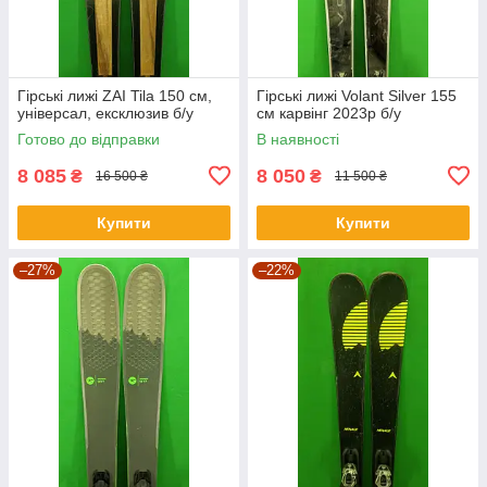
Гірські лижі ZAI Tila 150 см,
Гірські лижі Volant Silver 155
універсал, ексклюзив б/у
см карвінг 2023p б/у
Готово до відправки
В наявності
8 085
8 050
₴
₴
16 500 ₴
11 500 ₴
Купити
Купити
–27%
–22%