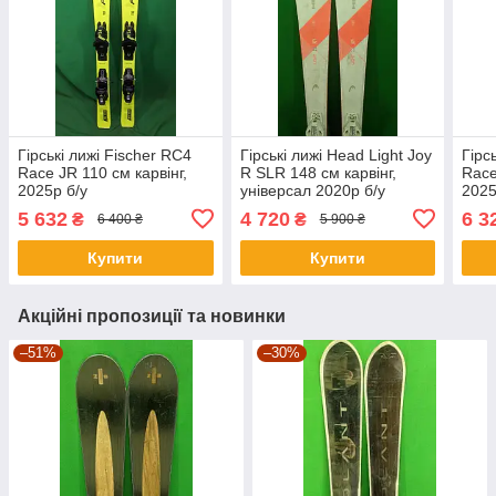
Гірські лижі Fischer RC4
Гірські лижі Head Light Joy
Гірс
Race JR 110 см карвінг,
R SLR 148 см карвінг,
Race
2025p б/у
універсал 2020р б/у
2025
5 632
4 720
6 3
₴
₴
6 400 ₴
5 900 ₴
Купити
Купити
Акційні пропозиції та новинки
–51%
–30%