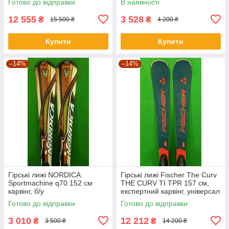
Готово до відправки
В наявності
12 555
3 528
₴
₴
15 500 ₴
4 200 ₴
Купити
Купити
–14%
–14%
Гірські лижі NORDICA
Гірські лижі Fischer The Curv
Sportmachine q70 152 см
THE CURV TI TPR 157 см,
карвінг, б/у
експертний карвінг, універсал
2024р б/у
Готово до відправки
Готово до відправки
3 010
12 212
₴
₴
3 500 ₴
14 200 ₴