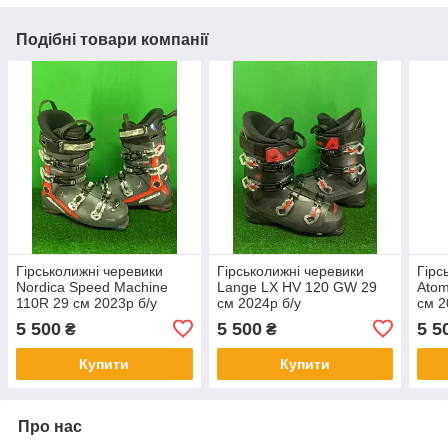
Подібні товари компанії
Гірськолижні черевики
Гірськолижні черевики
Гірс
Nordica Speed ​​Machine
Lange LX HV 120 GW 29
Atom
110R 29 см 2023p б/у
см 2024p б/у
см 2
5 500
5 500
5 5
₴
₴
Купити
Купити
Про нас