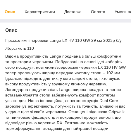
Опис
Характеристики
Доставка
Оплата
Умови п
Опис
Гірськолижні черевики Lange LX HV 110 GW 29 см 2023p б/у
Жорсткість 110
Відома продуктивність Lange поєднана з більш комфортним
та просторим черевиком. Побудовані на основі ідеї «оберіть
свою посадку», нові лижні/вседорожні черевики LX 110 HV GW
тепер пропонують ширшу передню частину стопи – 102 мм.
Ідеально підходять для тих, у кого широкі стопи, і хто шукає
високу продуктивність у зручному лижному черевику.
Легендарна продуктивність Lange, ширша посадка та легше
вставання/зняття стопи забезпечують комфорт протягом
усього дня. Наша інноваційна, легка конструкція Dual Core
забезпечує ефективність, потужність та точність, зливаючи вас
у єдине ціле зі своїм черевиком. Оснащені підошвою Gripwalk
та гвинтовою фіксацією для покращеної продуктивності, що
відповідає рівню черевика RX. Розгляньте можливість
термоформування вкладишів для найкращої посадки